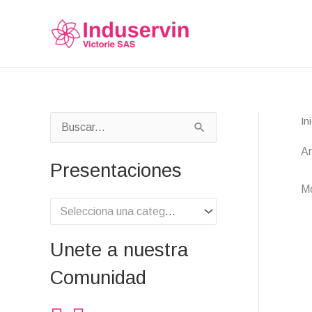
Ir
al
contenido
In
B
Ar
u
Presentaciones
s
Mo
c
Selecciona una categoría
a
r
Unete a nuestra
p
Comunidad
o
r