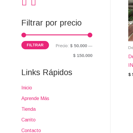
i
i
:
m
m
Filtrar por precio
o
o
FILTRAR
Precio:
$ 50.000
—
De
$ 150.000
De
I
Links Rápidos
$
Inicio
Aprende Más
Tienda
Carrito
Contacto