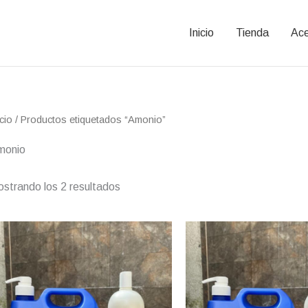
Inicio
Tienda
Ace
Ordenado
icio
/ Productos etiquetados “Amonio”
por
precio:
bajo
monio
a
alto
strando los 2 resultados