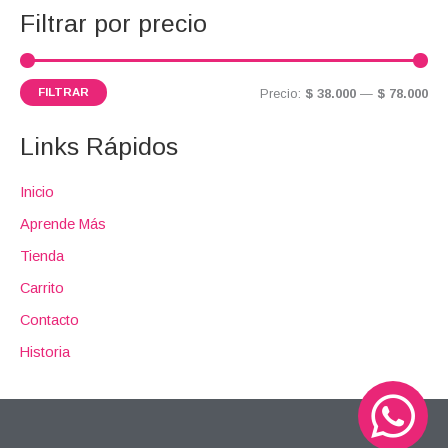
i
i
:
Filtrar por precio
m
m
o
o
FILTRAR
Precio:
$ 38.000
—
$ 78.000
Links Rápidos
Inicio
Aprende Más
Tienda
Carrito
Contacto
Historia