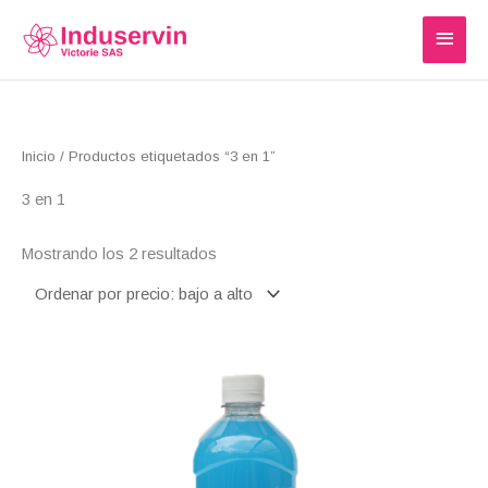
Ir
MEN
al
PRIN
contenido
Ordenado
Inicio
/ Productos etiquetados “3 en 1”
por
precio:
bajo
3 en 1
a
alto
Mostrando los 2 resultados