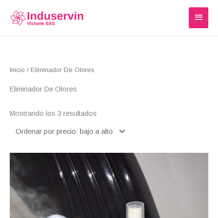
Ir
MEN
al
PRIN
contenido
Ordenado
Inicio
/ Eliminador De Olores
por
precio:
bajo
Eliminador De Olores
a
alto
Mostrando los 3 resultados