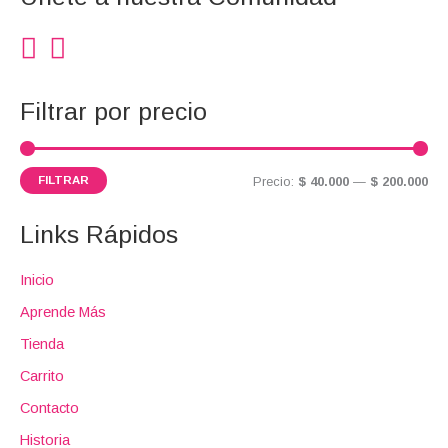
m
m
p
í
á
o
n
x
r
i
i
:
Filtrar por precio
m
m
o
o
FILTRAR
Precio:
$ 40.000
—
$ 200.000
Links Rápidos
Inicio
Aprende Más
Tienda
Carrito
Contacto
Historia