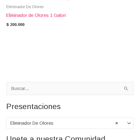
Eliminador De Olores
Eliminador de Olores 1 Galon
$
200.000
P
P
B
r
r
u
Presentaciones
e
e
s
c
c
c
Eliminador De Olores
×
i
i
a
o
o
r
Unete a nuestra Comunidad